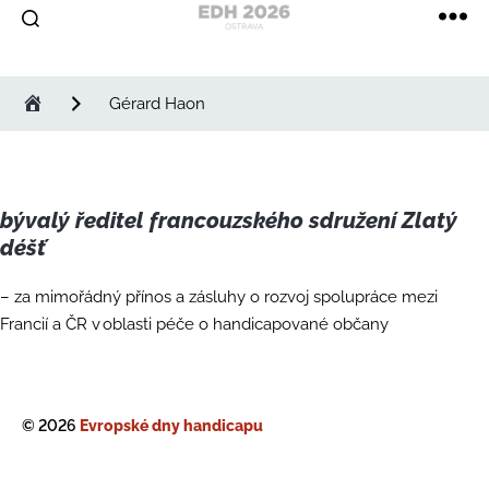
Evropské
dny
handicapu
Gérard Haon
bývalý ředitel francouzského sdružení Zlatý
déšť
– za mimořádný přínos a zásluhy o rozvoj spolupráce mezi
Francií a ČR v oblasti péče o handicapované občany
© 2026
Evropské dny handicapu