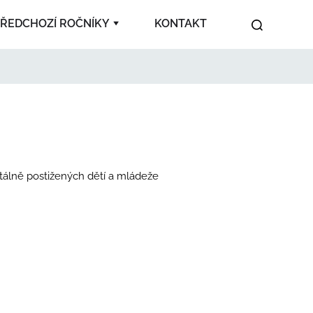
ŘEDCHOZÍ ROČNÍKY
KONTAKT
2024
2023
2022
2021
2020
2019
2018
2017
2007
2008
2009
2010
2011
2012
2013
2014
2016
tálně postižených dětí a mládeže