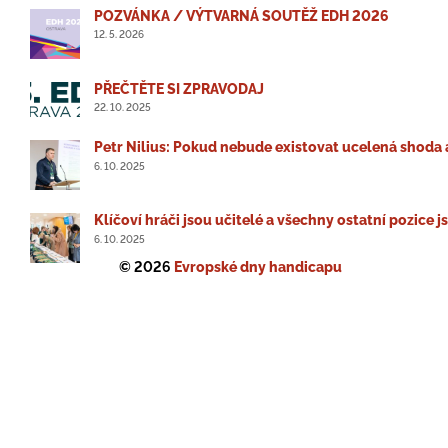
POZVÁNKA / VÝTVARNÁ SOUTĚŽ EDH 2026
12. 5. 2026
PŘEČTĚTE SI ZPRAVODAJ
22. 10. 2025
Petr Nilius: Pokud nebude existovat ucelená shoda 
6. 10. 2025
Klíčoví hráči jsou učitelé a všechny ostatní pozice 
6. 10. 2025
© 2026
Evropské dny handicapu