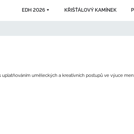
EDH 2026
KŘIŠŤÁLOVÝ KAMÍNEK
P
2025
2006
iky s uplatňováním uměleckých a kreativních postupů ve výuce men