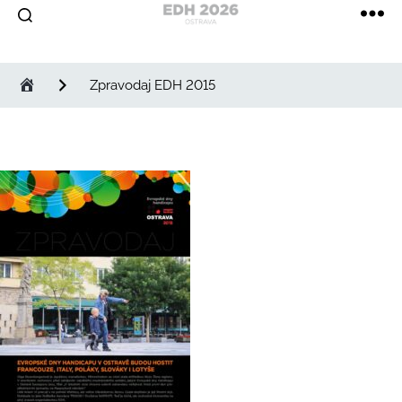
Evropské
dny
handicapu
Zpravodaj EDH 2015