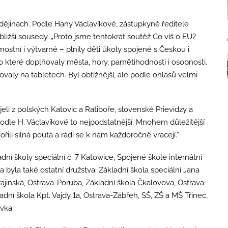
 dějinách. Podle Hany Václavíkové, zástupkyně ředitele
bližší sousedy. „Proto jsme tentokrát soutěž Co víš o EU?
ostní i výtvarné – plnily děti úkoly spojené s Českou i
 které doplňovaly města, hory, pamětihodnosti i osobnosti.
ovaly na tabletech. Byl obtížnější, ale podle ohlasů velmi
eli z polských Katovic a Ratiboře, slovenské Prievidzy a
podle H. Václavíkové to nejpodstatnější. Mnohem důležitější
vořili silná pouta a rádi se k nám každoročně vracejí.“
ladní školy speciální č. 7 Katowice, Spojené škole internátní
byla také ostatní družstva: Základní škola speciální Jana
rajinská, Ostrava-Poruba, Základní škola Čkalovova, Ostrava-
adní škola Kpt. Vajdy 1a, Ostrava-Zábřeh, SŠ, ZŠ a MŠ Třinec,
vka.