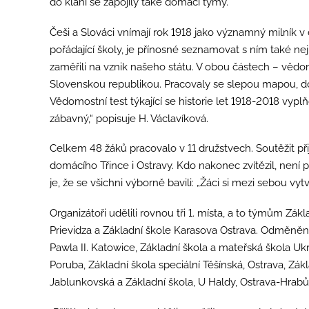
do klání se zapojily také domácí týmy.
Češi a Slováci vnímají rok 1918 jako významný milník v
pořádající školy, je přínosné seznamovat s ním také nej
zaměřili na vznik našeho státu. V obou částech – vědom
Slovenskou republikou. Pracovaly se slepou mapou, do
Vědomostní test týkající se historie let 1918-2018 vyplň
zábavný,“ popisuje H. Václavíková.
Celkem 48 žáků pracovalo v 11 družstvech. Soutěžit přij
domácího Třince i Ostravy. Kdo nakonec zvítězil, není 
je, že se všichni výborně bavili: „Žáci si mezi sebou vyt
Organizátoři udělili rovnou tři 1. místa, a to týmům Zák
Prievidza a Základní škole Karasova Ostrava. Odměněna 
Pawla II. Katowice, Základní škola a mateřská škola Uk
Poruba, Základní škola speciální Těšínská, Ostrava, Zákl
Jablunkovská a Základní škola, U Haldy, Ostrava-Hrabů