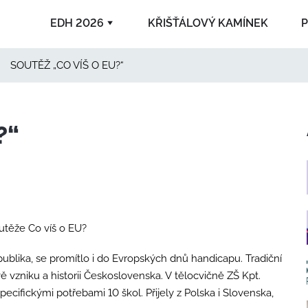
EDH 2026
KŘIŠŤÁLOVÝ KAMÍNEK
P
SOUTĚŽ „CO VÍŠ O EU?“
2025
?“
2006
outěže Co víš o EU?
ublika, se promítlo i do Evropských dnů handicapu. Tradiční
ě vzniku a historii Československa. V tělocvičně ZŠ Kpt.
pecifickými potřebami 10 škol. Přijely z Polska i Slovenska,