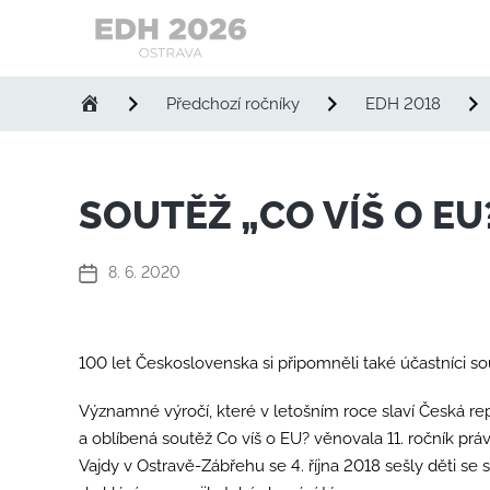
Evropské
dny
Předchozí ročníky
EDH 2018
handicapu
SOUTĚŽ „CO VÍŠ O EU
8. 6. 2020
Datum
příspěvku
100 let Československa si připomněli také účastníci s
Významné výročí, které v letošním roce slaví Česká rep
a oblíbená soutěž Co víš o EU? věnovala 11. ročník práv
Vajdy v Ostravě-Zábřehu se 4. října 2018 sešly děti se s