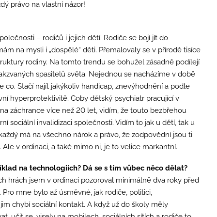
ždý právo na vlastní názor!
lečnosti – rodičů i jejich dětí. Rodiče se bojí jít do
ám na mysli i „dospělé“ děti. Přemalovaly se v přírodě tisíce
struktury rodiny. Na tomto trendu se bohužel zásadně podílejí
 takzvaných spasitelů světa. Nejednou se nacházíme v době
 co. Stačí najít jakýkoliv handicap, znevýhodnění a podle
í hyperprotektivitě. Coby dětský psychiatr pracující v
il na záchrance více než 20 let, vidím, že touto bezbřehou
ociální invalidizaci společnosti. Vidím to jak u dětí, tak u
každý má na všechno nárok a právo, že zodpovědní jsou ti
ech. Ale v ordinaci, a také mimo ni, je to velice markantní.
říklad na technologiích? Dá se s tím vůbec něco dělat?
ckých hrách jsem v ordinaci pozoroval minimálně dva roky před
Pro mne bylo až úsměvné, jak rodiče, politici,
 jim chybí sociální kontakt. A když už do školy měly
, učit se, visely na mobilech, sociálních sítích a rodiče to