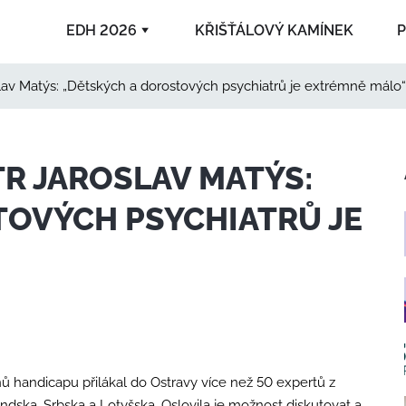
EDH 2026
KŘIŠŤÁLOVÝ KAMÍNEK
P
slav Matýs: „Dětských a dorostových psychiatrů je extrémně málo“
2025
R JAROSLAV MATÝS:
2006
TOVÝCH PSYCHIATRŮ JE
 handicapu přilákal do Ostravy více než 50 expertů z
landska, Srbska a Lotyšska. Oslovila je možnost diskutovat a