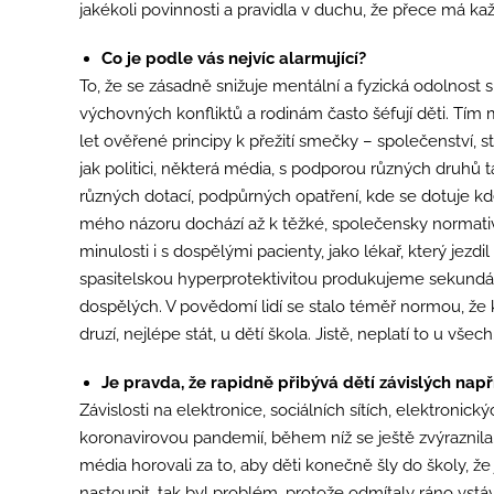
jakékoli povinnosti a pravidla v duchu, že přece má ka
Co je podle vás nejvíc alarmující?
To, že se zásadně snižuje mentální a fyzická odolnost spo
výchovných konfliktů a rodinám často šéfují děti. Tím m
let ověřené principy k přežití smečky – společenství, 
jak politici, některá média, s podporou různých druhů
různých dotací, podpůrných opatření, kde se dotuje kde
mého názoru dochází až k těžké, společensky normativn
minulosti i s dospělými pacienty, jako lékař, který jezd
spasitelskou hyperprotektivitou produkujeme sekundární s
dospělých. V povědomí lidí se stalo téměř normou, že 
druzí, nejlépe stát, u dětí škola. Jistě, neplatí to u vš
Je pravda, že rapidně přibývá dětí závislých nap
Závislosti na elektronice, sociálních sítích, elektroni
koronavirovou pandemií, během níž se ještě zvýraznila. 
média horovali za to, aby děti konečně šly do školy, že
nastoupit, tak byl problém, protože odmítaly ráno vstávat