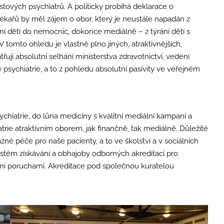
stových psychiatrů. A politicky probíhá deklarace o
ékařů by měl zájem o obor, který je neustále napadán z
ání dětí do nemocnic, dokonce mediálně – z týrání dětí s
tomto ohledu je vlastně plno jiných, atraktivnějších,
atřuji absolutní selhání ministerstva zdravotnictví, vedení
 psychiatrie, a to z pohledu absolutní pasivity ve veřejném
chiatrie, do lůna medicíny s kvalitní mediální kampaní a
trie atraktivním oborem, jak finančně, tak mediálně. Důležité
vazné péče pro naše pacienty, a to ve školství a v sociálních
systém získávání a obhajoby odborných akreditací pro
ními poruchami. Akreditace pod společnou kuratelou