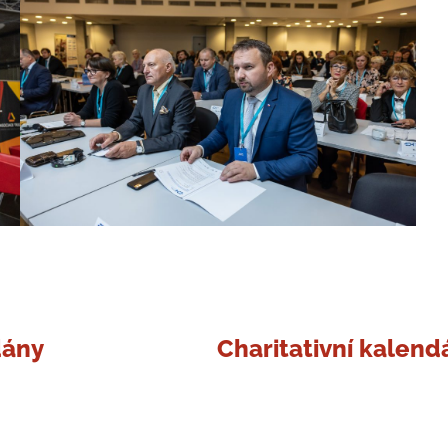
dány
Charitativní kalend