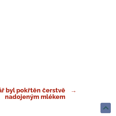
ář byl pokřtěn čerstvě
→
nadojeným mlékem