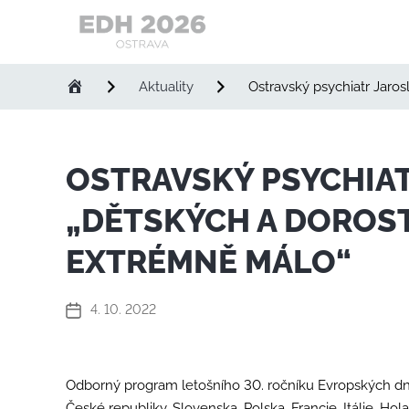
Evropské
dny
Aktuality
Ostravský psychiatr Jaro
handicapu
OSTRAVSKÝ PSYCHIAT
„DĚTSKÝCH A DOROS
EXTRÉMNĚ MÁLO“
4. 10. 2022
Datum
příspěvku
Odborný program letošního 30. ročníku Evropských dnů
České republiky, Slovenska, Polska, Francie, Itálie, Ho