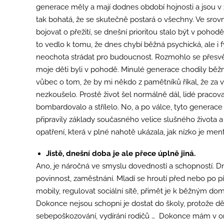
generace měly a mají dodnes období hojnosti a jsou v
tak bohatá, že se skutečně postará o všechny. Ve srov
bojovat o přežití, se dnešní prioritou stalo být v pohod
to vedlo k tomu, že dnes chybí běžná psychická, ale i fy
neochota strádat pro budoucnost. Rozmohlo se přesvěd
moje děti byli v pohodě. Minulé generace chodily běžně
vůbec o tom, že by mi někdo z pamětníků říkal, že za vá
nezkoušelo. Prostě život šel normálně dál, lidé pracova
bombardovalo a střílelo. No, a po válce, tyto generace
připravily základy současného velice slušného života 
opatření, která v plné nahotě ukázala, jak nízko je men
Jistě, dnešní doba je ale přece úplně jiná.
Ano, je náročná ve smyslu dovedností a schopností. Dn
povinnost, zaměstnání. Mladí se hroutí před nebo po
mobily, regulovat sociální sítě, přimět je k běžným d
Dokonce nejsou schopni je dostat do školy, protože dě
sebepoškozování, vydírání rodičů … Dokonce mám v ordin