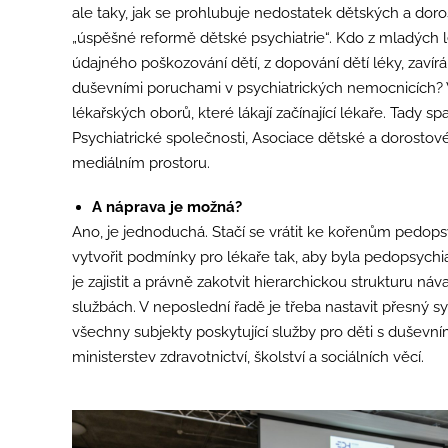
ale taky, jak se prohlubuje nedostatek dětských a doro
„úspěšné reformě dětské psychiatrie“. Kdo z mladých l
údajného poškozování dětí, z dopování dětí léky, zavír
duševními poruchami v psychiatrických nemocnicích? V 
lékařských oborů, které lákají začínající lékaře. Tady sp
Psychiatrické společnosti, Asociace dětské a dorostové
mediálním prostoru.
A náprava je možná?
Ano, je jednoduchá. Stačí se vrátit ke kořenům pedopsy
vytvořit podmínky pro lékaře tak, aby byla pedopsychia
je zajistit a právně zakotvit hierarchickou strukturu ná
službách. V neposlední řadě je třeba nastavit přesný 
všechny subjekty poskytující služby pro děti s dušev
ministerstev zdravotnictví, školství a sociálních věcí.