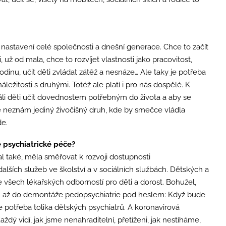
 nastavení celé společnosti a dnešní generace. Chce to začít
už od mala, chce to rozvíjet vlastnosti jako pracovitost,
odinu, učit děti zvládat zátěž a nesnáze… Ale taky je potřeba
ležitosti s druhými. Totéž ale platí i pro nás dospělé. K
áli děti učit dovednostem potřebným do života a aby se
dě neznám jediný živočišný druh, kde by smečce vládla
de.
ě psychiatrické péče?
l také, měla směřovat k rozvoji dostupnosti
lších služeb ve školství a v sociálních službách. Dětských a
všech lékařských odborností pro děti a dorost. Bohužel,
ru až do demontáže pedopsychiatrie pod heslem: Když bude
 potřeba tolika dětských psychiatrů. A koronavirová
dý vidí, jak jsme nenahraditelní, přetíženi, jak nestíháme,