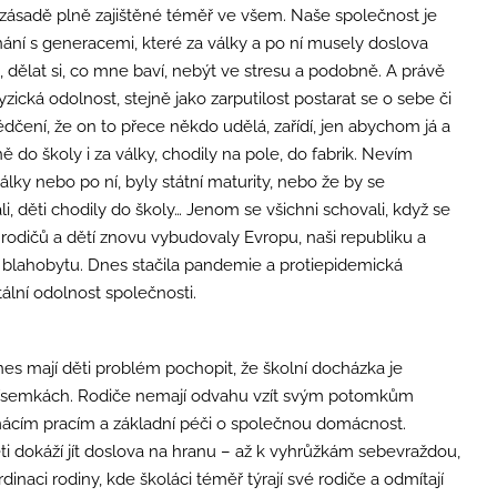
 zásadě plně zajištěné téměř ve všem. Naše společnost je
nání s generacemi, které za války a po ní musely doslova
ě, dělat si, co mne baví, nebýt ve stresu a podobně. A právě
zická odolnost, stejně jako zarputilost postarat se o sebe či
čení, že on to přece někdo udělá, zařídí, jen abychom já a
 do školy i za války, chodily na pole, do fabrik. Nevím
lky nebo po ní, byly státní maturity, nebo že by se
li, děti chodily do školy… Jenom se všichni schovali, když se
 rodičů a dětí znovu vybudovaly Evropu, naši republiku a
a blahobytu. Dnes stačila pandemie a protiepidemická
tální odolnost společnosti.
es mají děti problém pochopit, že školní docházka je
 písemkách. Rodiče nemají odvahu vzít svým potomkům
omácím pracím a základní péči o společnou domácnost.
ti dokáží jít doslova na hranu – až k vyhrůžkám sebevraždou,
aci rodiny, kde školáci téměř týrají své rodiče a odmítají