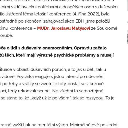
álními vzdělávacími potřebami a dospělých osob s duševním
 ústřední téma letošní konference (4. října 2022), byla
rostředně po skončení zahajovací akce EDH jsme položili
ícímu konference –
MUDr. Jaroslavu Matýsovi
ze Soukromé
Porubě.
péče o lidi s duševním onemocněním. Opravdu začalo
 těch, kteří mají výrazné psychické problémy a musejí
tuace v oblasti duševních poruch, a to jak u dětí, tak u
ovidové. Psychika reaguje s jistou latencí po odeznění
potřeby a vrátily se životní jistoty, dostal se z krizové
raci, tedy rekonvalescenci. Ne všichni to samozřejmě
e stane to, že „když už je po všem“, tak se rozsypou. To je
azně vyšší tlak na mentální výkon. Minimálně dvě poslední