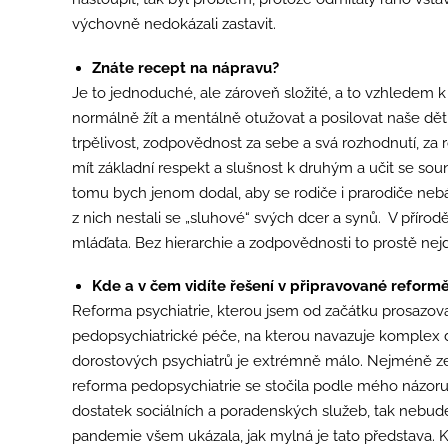
výchovně nedokázali zastavit.
Znáte recept na nápravu?
Je to jednoduché, ale zároveň složité, a to vzhledem k
normálně žít a mentálně otužovat a posilovat naše děti, 
trpělivost, zodpovědnost za sebe a svá rozhodnutí, za r
mít základní respekt a slušnost k druhým a učit se souná
tomu bych jenom dodal, aby se rodiče i prarodiče neb
z nich nestali se „sluhové“ svých dcer a synů. V příro
mláďata. Bez hierarchie a zodpovědnosti to prostě nej
Kde a v čem vidíte řešení v připravované reform
Reforma psychiatrie, kterou jsem od začátku prosazova
pedopsychiatrické péče, na kterou navazuje komplex da
dorostových psychiatrů je extrémně málo. Nejméně ze 
reforma pedopsychiatrie se stočila podle mého názo
dostatek sociálních a poradenských služeb, tak nebude
pandemie všem ukázala, jak mylná je tato představa. Kaž